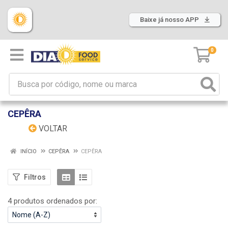
Baixe já nosso APP
0
CEPÊRA
VOLTAR
INÍCIO
CEPÊRA
CEPÊRA
Filtros
4 produtos ordenados por: