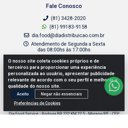
Fale Conosco
(81) 3428-2020
(81) 99183-9158
dia.food@diadistribuicao.com.br
Atendimento de Segunda a Sexta
das 08:00hs às 17:00hs
instagram.com/diafoodservice
O nosso site coleta cookies próprios e de
terceiros para proporcionar uma experiência
Site Seguro
personalizada ao usuário, apresentar publicidade
relevante de acordo com o seu perfil e melhorar a
qualidade do nosso site.
Aceito
Negar não essenciais
Preferências de Cookies
Dia Food Service - Rodovia BR 232 KM 22,5 - Moreno/PE - CEP
54800-000 - CNPJ 69.944.973/0001-85