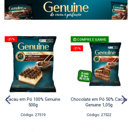
-21%
COMPRE E GANHE
-21%
Cacau em Pó 100% Genuine
Chocolate em Pó 50% Cacau
500g
Genuine 1,05g
Código: 27519
Código: 27522