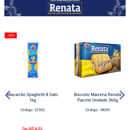
-16%
Macarrão Spaghetti 8 Galo
Biscoito Maizena Renata
1kg
Pacote Unidade 360g
Código: 22532
Código: 18055
De: R$ 8,31