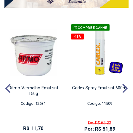
COMPRE E GANHE
-18%
Ritmo Vermelho Emulzint
Carlex Spray Emulzint 600ml
150g
Código: 12631
Código: 11509
De: R$ 63,22
R$ 11,70
Por: R$ 51,89