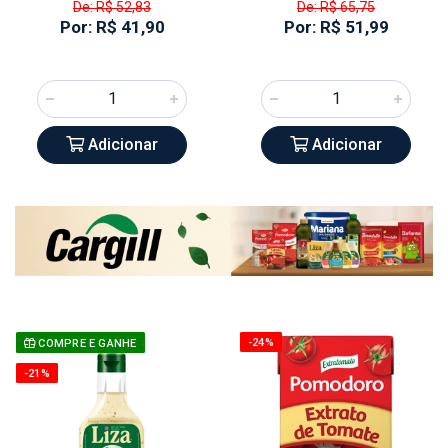
De: R$ 52,83
De: R$ 65,75
Por: R$ 41,90
Por: R$ 51,99
Adicionar
Adicionar
-24%
COMPRE E GANHE
-21%