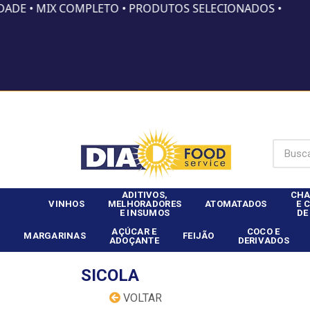
DADE • MIX COMPLETO • PRODUTOS SELECIONADOS •
Já é clie
ADITIVOS,
CHA
VINHOS
MELHORADORES
ATOMATADOS
E 
E INSUMOS
DE
AÇÚCAR E
COCO E
MARGARINAS
FEIJÃO
ADOÇANTE
DERIVADOS
SICOLA
VOLTAR