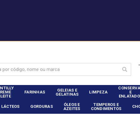
|
nte Dia Food Service? - Entrar
Não é cliente Dia Food 
NTILLY
CONSERV
GELEIAS E
CREME
FARINHAS
LIMPEZA
E
GELATINAS
 LEITE
ENLATADO
ÓLEOS E
TEMPEROS E
LÁCTEOS
GORDURAS
CH
AZEITES
CONDIMENTOS