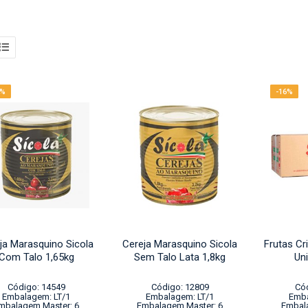
1%
-16%
ja Marasquino Sicola
Cereja Marasquino Sicola
Frutas Cr
Com Talo 1,65kg
Sem Talo Lata 1,8kg
Un
Código: 14549
Código: 12809
Có
Embalagem: LT/1
Embalagem: LT/1
Emba
mbalagem Master: 6
Embalagem Master: 6
Embal