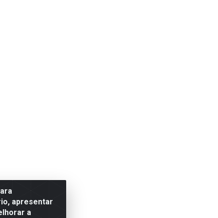
para
io, apresentar
elhorar a