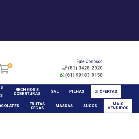
|
Service? - Cadastrar
Área do Vendedor
Fale Conosco
0
(81) 3428-2020
(81) 99183-9158
AS
RECHEIOS E
SAL
PILHAS
OFERTAS
COBERTURAS
S
FRUTAS
MAIS
OCOLATES
MASSAS
SUCOS
SECAS
VENDIDOS