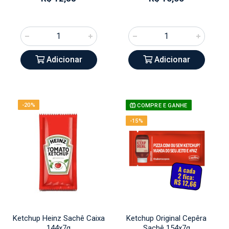
Adicionar
Adicionar
-20%
COMPRE E GANHE
-15%
Ketchup Heinz Sachê Caixa
Ketchup Original Cepêra
144x7g
Sachê 154x7g