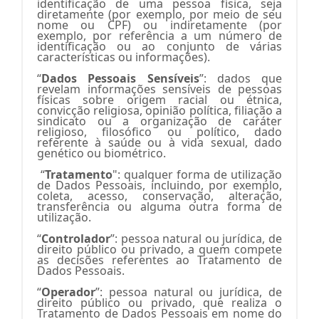
identificação de
uma pessoa física, seja
diretamente (por exemplo, por meio de seu
nome ou CPF) ou indiretamente (por
exemplo, por referência a um número de
identificação ou ao conjunto de várias
características ou informações).
“
Dados Pessoais Sensíveis
”:
dados que
revelam informações sensíveis de pessoas
físicas sobre origem racial ou étnica,
convicção religiosa, opinião política, filiação a
sindicato ou a organização de caráter
religioso, filosófico ou político, dado
referente à saúde ou à vida sexual, dado
genético ou biométrico.
“
Tratamento
": qualquer forma de utilização
de Dados Pessoais, incluindo, por exemplo,
coleta, acesso, conservação, alteração,
transferência ou alguma outra forma de
utilização.
“
Controlador
”: pessoa natural ou jurídica, de
direito público ou privado, a quem compete
as decisões referentes ao Tratamento de
Dados Pessoais.
“
Operador
”: p
essoa natural ou jurídica, de
direito público ou privado, que realiza o
Tratamento de Dados Pessoais em nome do