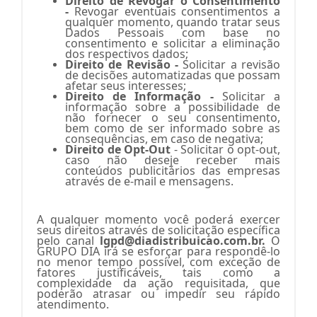
Direito de Revogar o Consentimento
-
Revogar eventuais consentimentos a
qualquer momento, quando tratar seus
Dados Pessoais com base no
consentimento e solicitar a eliminação
dos respectivos dados;
Direito de Revisão -
Solicitar a revisão
de decisões automatizadas que possam
afetar seus interesses;
Direito de Informação -
Solicitar a
informação sobre a possibilidade de
não fornecer o seu consentimento,
bem como de ser informado sobre as
consequências, em caso de negativa;
Direito de Opt-Out
- Solicitar o opt-out,
caso não deseje receber mais
conteúdos publicitários das empresas
através de e-mail e mensagens.
A qualquer momento você poderá exercer
seus direitos através de solicitação específica
pelo canal
lgpd@diadistribuicao.com.br
.
O
GRUPO DIA i
rá se esforçar para respondê-lo
no menor tempo possível, com exceção de
fatores justificáveis, tais como a
complexidade da ação requisitada, que
poderão atrasar ou impedir seu rápido
atendimento.