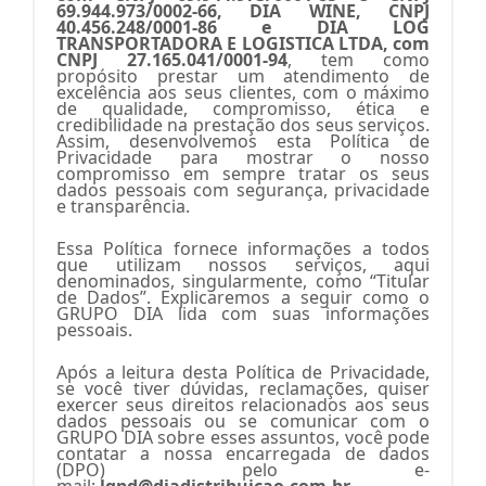
69.944.973/0002-66, DIA WINE, CNPJ
40.456.248/0001-86 e DIA LOG
TRANSPORTADORA E LOGISTICA LTDA, com
CNPJ 27.165.041/0001-94
, tem como
propósito prestar um atendimento de
excelência aos seus clientes, com o máximo
de qualidade, compromisso, ética e
credibilidade na prestação dos seus serviços.
Assim, desenvolvemos esta Política de
Privacidade para mostrar o nosso
compromisso em sempre tratar os seus
dados pessoais com segurança, privacidade
e transparência.
Essa Política fornece informações a todos
que utilizam nossos serviços, aqui
denominados, singularmente, como “Titular
de Dados”. Explicaremos a seguir como o
GRUPO DIA lida com suas informações
pessoais.
Após a leitura desta Política de Privacidade,
se você tiver dúvidas, reclamações, quiser
exercer seus direitos relacionados aos seus
dados pessoais ou se comunicar com o
GRUPO DIA sobre esses assuntos, você pode
contatar a nossa encarregada de dados
(DPO) pelo e-