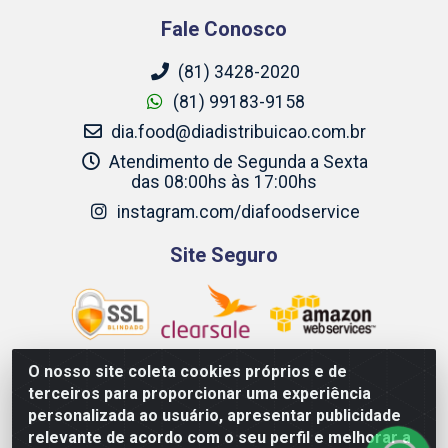
Fale Conosco
(81) 3428-2020
(81) 99183-9158
dia.food@diadistribuicao.com.br
Atendimento de Segunda a Sexta
das 08:00hs às 17:00hs
instagram.com/diafoodservice
Site Seguro
O nosso site coleta cookies próprios e de
terceiros para proporcionar uma experiência
Dia Food Service - Rodovia BR 232 KM 22,5 - Moreno/PE - CEP
personalizada ao usuário, apresentar publicidade
54800-000 - CNPJ 69.944.973/0001-85
relevante de acordo com o seu perfil e melhorar a