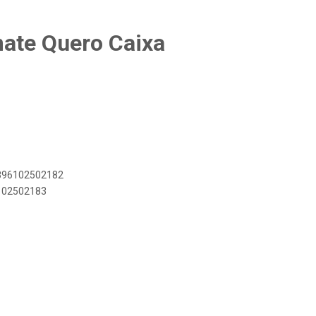
mate Quero Caixa
7896102502182
6102502183