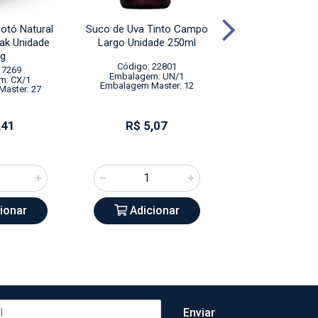
otó Natural
Suco de Uva Tinto Campo
Geleia de Moco
Pak Unidade
Largo Unidade 250ml
Indali Tetra Pa
g
210g
Código: 22801
 7269
Código: 86
Embalagem: UN/1
m: CX/1
Embalagem: 
Embalagem Master: 12
aster: 27
Embalagem Mas
,41
R$ 5,07
R$ 4,7
ionar
Adicionar
Adicio