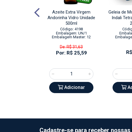
e Heinz Pet Alho
Azeite Extra Virgem
Geleia de 
 com Ervas Finas
Andorinha Vidro Unidade
Indali Tet
idade 215g
500ml
digo: 19212
Código: 4198
Códig
alagem: UN/1
Embalagem: UN/1
Embala
agem Master: 16
Embalagem Master: 12
Embalage
De: R$ 31,63
R$ 9,64
R$
Por: R$ 25,59
Adicionar
Adicionar
Ad
Cadastre-se para receber nossas 