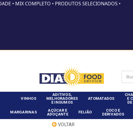
DADE • MIX COMPLETO • PRODUTOS SELECIONADOS •
Já é clie
ADITIVOS,
CHA
VINHOS
MELHORADORES
ATOMATADOS
E 
E INSUMOS
DE
AÇÚCAR E
COCO E
MARGARINAS
FEIJÃO
ADOÇANTE
DERIVADOS
VOLTAR