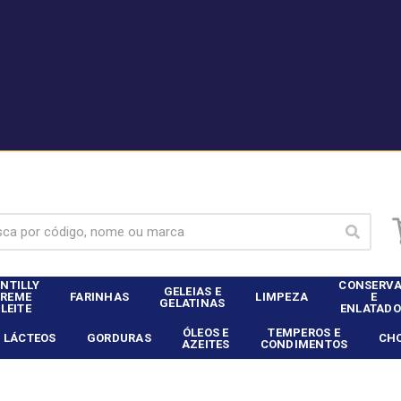
|
nte Dia Food Service? - Entrar
Não é cliente Dia Food 
NTILLY
CONSERV
GELEIAS E
CREME
FARINHAS
LIMPEZA
E
GELATINAS
 LEITE
ENLATADO
ÓLEOS E
TEMPEROS E
LÁCTEOS
GORDURAS
CH
AZEITES
CONDIMENTOS