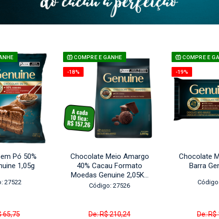
ANHE
COMPRE E GANHE
COMPRE E G
-18%
-19%
 em Pó 50%
Chocolate Meio Amargo
Chocolate 
uine 1,05g
40% Cacau Formato
Barra Ge
Moedas Genuine 2,05K...
: 27522
Código
Código: 27526
$ 65,75
De: R$ 210,24
De: R$