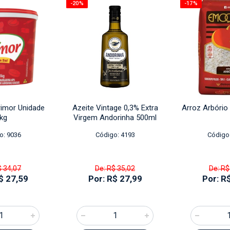
-20%
-17%
rimor Unidade
Azeite Vintage 0,3% Extra
Arroz Arbóri
kg
Virgem Andorinha 500ml
o: 9036
Código: 4193
Código
$ 34,07
De: R$ 35,02
De: R$
$ 27,59
Por: R$ 27,99
Por: R