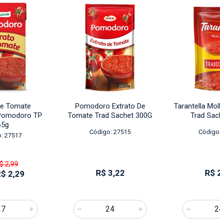
de Tomate
Pomodoro Extrato De
Tarantella Mo
 Pomodoro TP
Tomate Trad Sachet 300G
Trad Sac
65g
Código: 27515
Código
: 27517
$ 2,99
R$ 3,22
R$ 
R$ 2,29