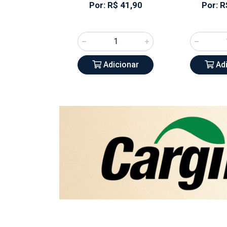
93,55
Por: R$ 41,90
Por: R
icionar
Adicionar
Adi