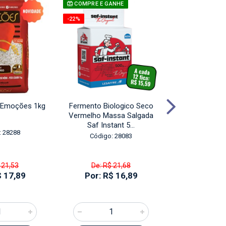
-19%
COMPRE E GANHE
-22%
o Emoções 1kg
Fermento Biologico Seco
Café Delta Co
Vermelho Massa Salgada
25
Saf Instant 5...
: 28288
Código:
Código: 28083
 21,53
De: R$ 21,68
De: R$
$ 17,89
Por: R$ 16,89
Por: R$