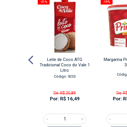
-21%
-19%
eite Pastoso
Leite de Coco ATG
Margarina P
Balde 9,8kg
Tradicional Coco do Vale 1
3
Litro
o: 16129
Códig
Código: 9233
$ 123,57
De: R$ 20,89
De: R
R$ 99,99
Por: R$ 16,49
Por: R