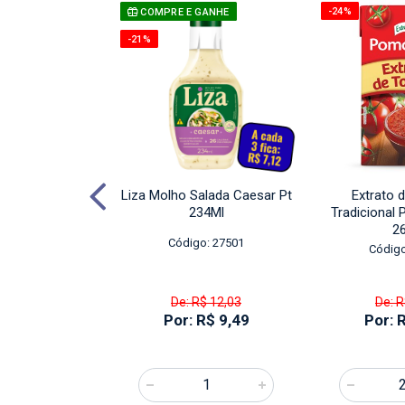
-24%
COMPRE E GANHE
-21%
rato De Tomate
Liza Molho Salada Caesar Pt
Extrato 
t 1,7Kg
234Ml
Tradicional
2
o: 27495
Código: 27501
Código
$ 34,11
De: R$ 12,03
De: R
R$ 26,90
Por: R$ 9,49
Por: 