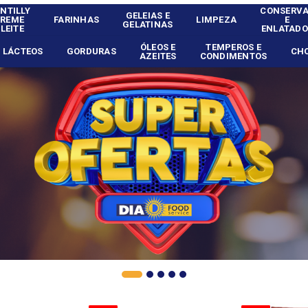
NTILLY
CONSERV
GELEIAS E
CREME
FARINHAS
LIMPEZA
E
GELATINAS
 LEITE
ENLATADO
ÓLEOS E
TEMPEROS E
LÁCTEOS
GORDURAS
CH
AZEITES
CONDIMENTOS