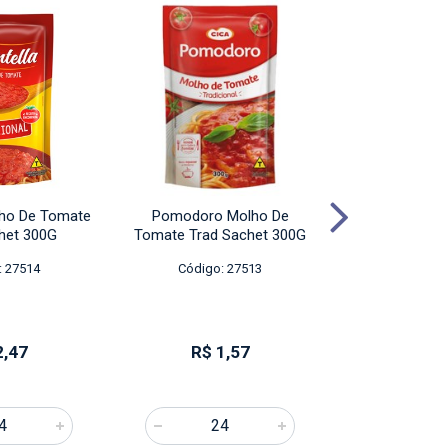
lho De Tomate
Pomodoro Molho De
Maria Oleo
het 300G
Tomate Trad Sachet 300G
Tradicional
: 27514
Código: 27513
Código:
2,47
R$ 1,57
R$ 1