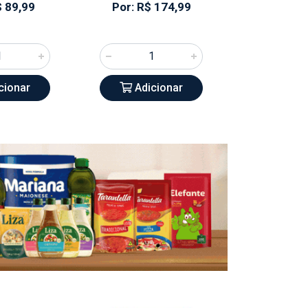
$ 89,99
Por: R$ 174,99
Por: R$
cionar
Adicionar
Adic