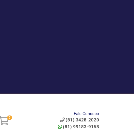
|
Service? - Cadastrar
Área do Vendedor
Fale Conosco
0
(81) 3428-2020
(81) 99183-9158