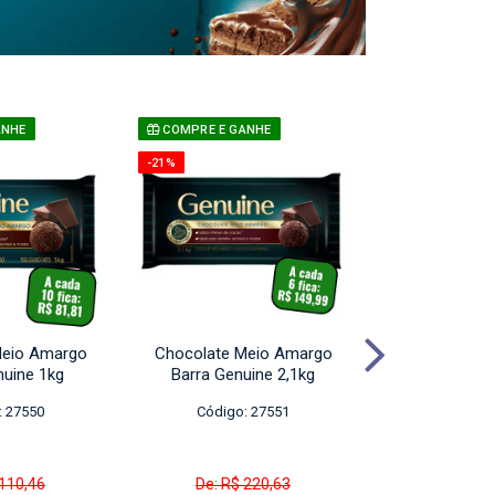
ANHE
COMPRE E GANHE
COMPRE E GA
-21%
-20%
Meio Amargo
Chocolate Meio Amargo
Cobertura M
nuine 1kg
Barra Genuine 2,1kg
Barra Genu
: 27550
Código: 27551
Código:
 110,46
De: R$ 220,63
De: R$