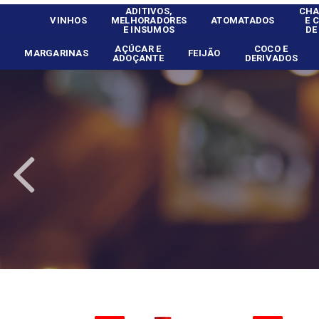
ADITIVOS,
CHA
VINHOS
MELHORADORES
ATOMATADOS
E 
E INSUMOS
DE
AÇÚCAR E
COCO E
MARGARINAS
FEIJÃO
ADOÇANTE
DERIVADOS