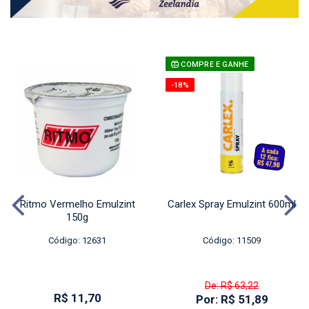
COMPRE E GANHE
-18%
Ritmo Vermelho Emulzint
Carlex Spray Emulzint 600ml
150g
Código: 12631
Código: 11509
De: R$ 63,22
R$ 11,70
Por: R$ 51,89