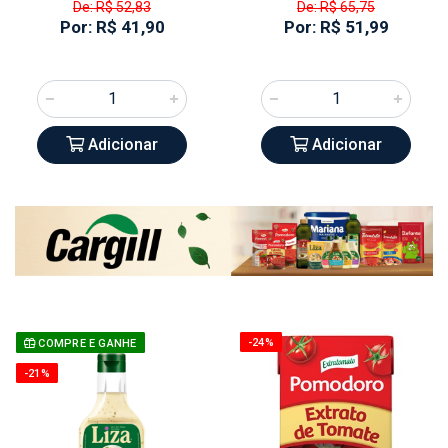
De: R$ 52,83
De: R$ 65,75
Por: R$ 41,90
Por: R$ 51,99
Adicionar
Adicionar
-24%
COMPRE E GANHE
-21%