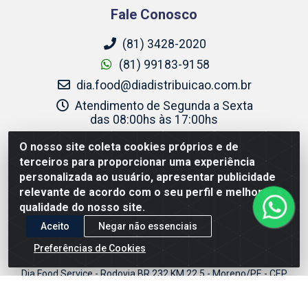
Fale Conosco
(81) 3428-2020
(81) 99183-9158
dia.food@diadistribuicao.com.br
Atendimento de Segunda a Sexta
das 08:00hs às 17:00hs
instagram.com/diafoodservice
O nosso site coleta cookies próprios e de
terceiros para proporcionar uma experiência
Site Seguro
personalizada ao usuário, apresentar publicidade
relevante de acordo com o seu perfil e melhorar a
qualidade do nosso site.
Aceito
Negar não essenciais
Preferências de Cookies
Dia Food Service - Rodovia BR 232 KM 22,5 - Moreno/PE - CEP
54800-000 - CNPJ 69.944.973/0001-85