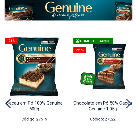
-21%
COMPRE E GANHE
-21%
Cacau em Pó 100% Genuine
Chocolate em Pó 50% Cacau
500g
Genuine 1,05g
Código: 27519
Código: 27522