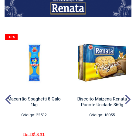
-16%
Macarrão Spaghetti 8 Galo
Biscoito Maizena Renata
1kg
Pacote Unidade 360g
Código: 22532
Código: 18055
De: R$ 8,31