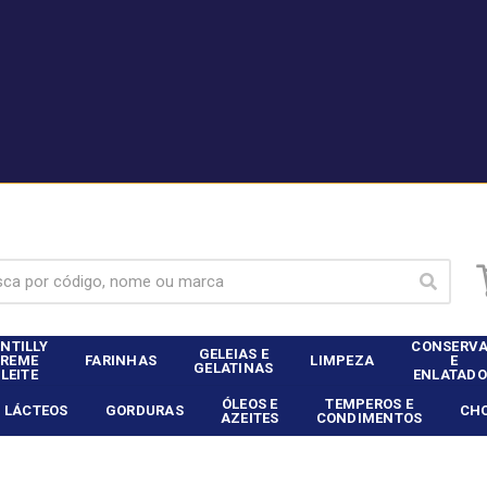
|
nte Dia Food Service? - Entrar
Não é cliente Dia Food 
NTILLY
CONSERV
GELEIAS E
CREME
FARINHAS
LIMPEZA
E
GELATINAS
 LEITE
ENLATADO
ÓLEOS E
TEMPEROS E
LÁCTEOS
GORDURAS
CH
AZEITES
CONDIMENTOS