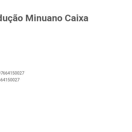
dução Minuano Caixa
897664150027
7664150027