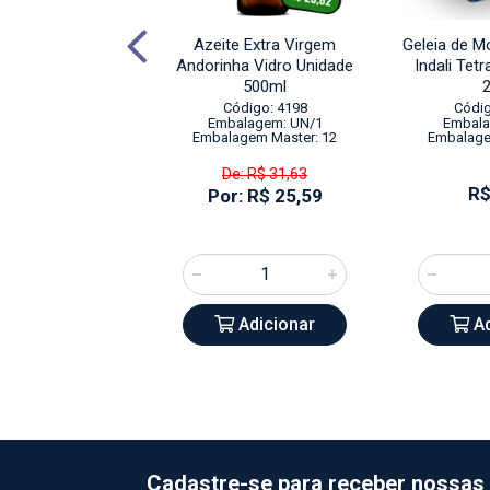
e Heinz Pet Alho
Azeite Extra Virgem
Geleia de 
 com Ervas Finas
Andorinha Vidro Unidade
Indali Tet
idade 215g
500ml
digo: 19212
Código: 4198
Códig
alagem: UN/1
Embalagem: UN/1
Embala
agem Master: 16
Embalagem Master: 12
Embalage
De: R$ 31,63
R$ 9,64
R$
Por: R$ 25,59
Adicionar
Adicionar
Ad
Cadastre-se para receber nossas 