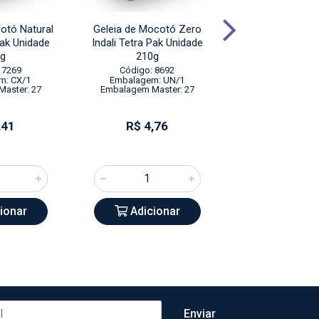
otó Natural
Geleia de Mocotó Zero
Suco de Uva Ti
Pak Unidade
Indali Tetra Pak Unidade
Largo Unidade
g
210g
Código: 22
 7269
Código: 8692
Embalagem: 
m: CX/1
Embalagem: UN/1
Embalagem Mas
aster: 27
Embalagem Master: 27
,41
R$ 4,76
R$ 5,0
ionar
Adicionar
Adicio