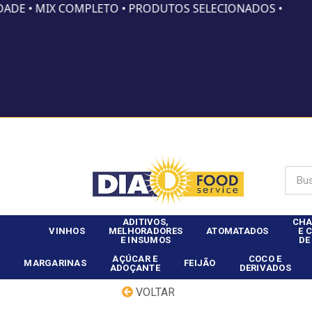
DADE • MIX COMPLETO • PRODUTOS SELECIONADOS •
Já é clie
ADITIVOS,
CHA
VINHOS
MELHORADORES
ATOMATADOS
E 
E INSUMOS
DE
AÇÚCAR E
COCO E
MARGARINAS
FEIJÃO
ADOÇANTE
DERIVADOS
VOLTAR