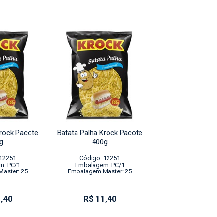
Krock Pacote
Batata Palha Krock Pacote
Batata Palha Kro
g
400g
400g
 12251
Código: 12251
Código: 12
m: PC/1
Embalagem: PC/1
Embalagem: 
aster: 25
Embalagem Master: 25
Embalagem Mast
,40
R$ 11,40
R$ 11,4