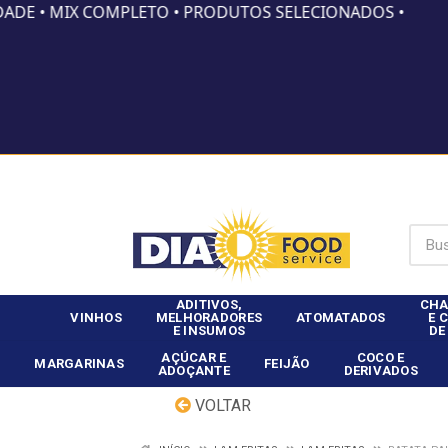
DADE • MIX COMPLETO • PRODUTOS SELECIONADOS •
Já é clie
ADITIVOS,
CHA
VINHOS
MELHORADORES
ATOMATADOS
E 
E INSUMOS
DE
AÇÚCAR E
COCO E
MARGARINAS
FEIJÃO
ADOÇANTE
DERIVADOS
VOLTAR