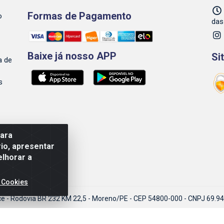
Formas de Pagamento
o
das
Baixe já nosso APP
Si
a de
s
para
io, apresentar
elhorar a
 Cookies
ce - Rodovia BR 232 KM 22,5 - Moreno/PE - CEP 54800-000 - CNPJ 69.