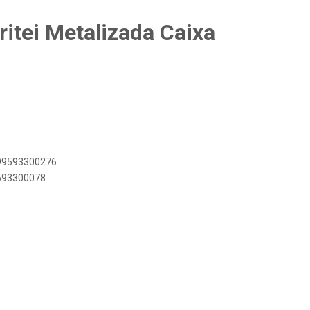
ritei Metalizada Caixa
899593300276
9593300078