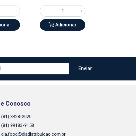
ionar
Adicionar
Adicio
le Conosco
(81) 3428-2020
(81) 99183-9158
dia.food@diadistribuicao.com.br