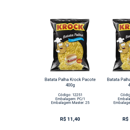
alha Krock Pacote
Batata Palha Krock Pacote
Batata Palh
400g
400g
digo: 12251
Código: 12251
Códig
alagem: PC/1
Embalagem: PC/1
Embala
gem Master: 25
Embalagem Master: 25
Embalage
R$ 11,40
R$ 11,40
R$