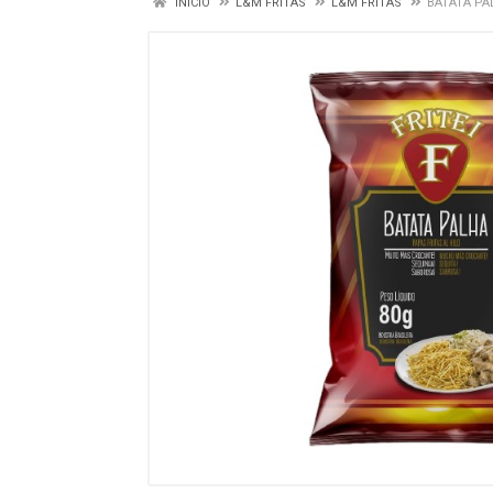
INÍCIO
L&M FRITAS
L&M FRITAS
BATATA PA