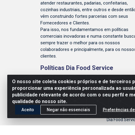
atender restaurantes, padarias, confeitarias,
cozinhas industriais, entre outros e desde entã
vêm construindo fortes parcerias com seus
Fornecedores e Clientes.
Para isso, nos fundamentamos em políticas
comerciais inovadoras e numa constante busc
sempre trazer o melhor para os nossos
colaboradores e principalmente, para os nosso
clientes.
Políticas Dia Food Service
Entrega e Devolução
O nosso site coleta cookies próprios e de terceiros 
proporcionar uma experiência personalizada ao usuár
Conheça a Dia Food Service
publicidade relevante de acordo com o seu perfil e m
Política de Privacidade
qualidade do nosso site.
Aceito
Negar não essenciais
Preferências de
Dia Food Servi