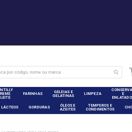
|
nte Dia Food Service? - Entrar
Não é cliente Dia Food 
NTILLY
CONSERV
GELEIAS E
CREME
FARINHAS
LIMPEZA
E
GELATINAS
 LEITE
ENLATADO
ÓLEOS E
TEMPEROS E
LÁCTEOS
GORDURAS
CH
AZEITES
CONDIMENTOS