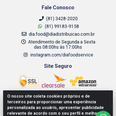
Fale Conosco
(81) 3428-2020
(81) 99183-9158
dia.food@diadistribuicao.com.br
Atendimento de Segunda a Sexta
das 08:00hs às 17:00hs
instagram.com/diafoodservice
Site Seguro
O nosso site coleta cookies próprios e de
terceiros para proporcionar uma experiência
Dia Food Service - Rodovia BR 232 KM 22,5 - Moreno/PE - CEP
personalizada ao usuário, apresentar publicidade
54800-000 - CNPJ 69.944.973/0001-85
relevante de acordo com o seu perfil e melhorar a