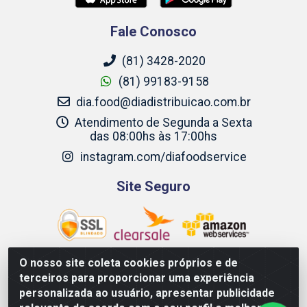
Fale Conosco
(81) 3428-2020
(81) 99183-9158
dia.food@diadistribuicao.com.br
Atendimento de Segunda a Sexta
das 08:00hs às 17:00hs
instagram.com/diafoodservice
Site Seguro
O nosso site coleta cookies próprios e de
terceiros para proporcionar uma experiência
Dia Food Service - Rodovia BR 232 KM 22,5 - Moreno/PE
personalizada ao usuário, apresentar publicidade
- CEP 54800-000 - CNPJ 69.944.973/0001-85