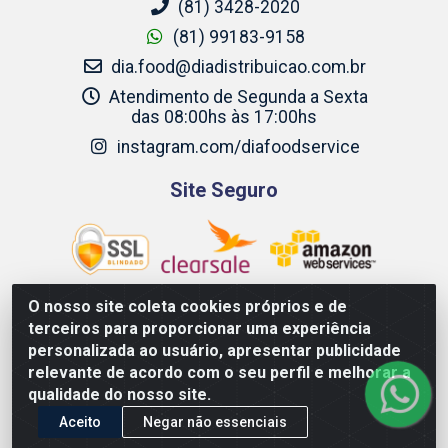
(81) 3428-2020
(81) 99183-9158
dia.food@diadistribuicao.com.br
Atendimento de Segunda a Sexta
das 08:00hs às 17:00hs
instagram.com/diafoodservice
Site Seguro
O nosso site coleta cookies próprios e de
terceiros para proporcionar uma experiência
Dia Food Service - Rodovia BR 232 KM 22,5 - Moreno/PE - CEP
personalizada ao usuário, apresentar publicidade
54800-000 - CNPJ 69.944.973/0001-85
relevante de acordo com o seu perfil e melhorar a
qualidade do nosso site.
Aceito
Negar não essenciais