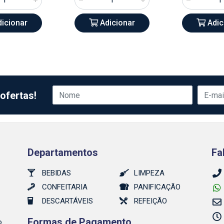
icionar
Adicionar
Adic
ofertas!
Departamentos
Fa
BEBIDAS
LIMPEZA
CONFEITARIA
PANIFICAÇÃO
DESCARTÁVEIS
REFEIÇÃO
Formas de Pagamento
o