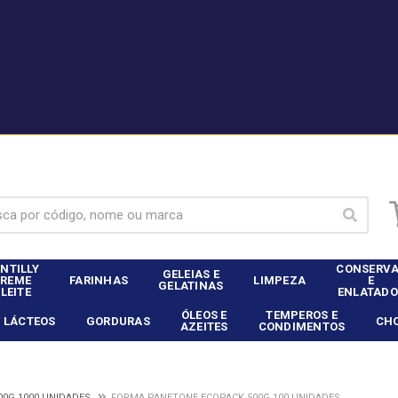
|
nte Dia Food Service? - Entrar
Não é cliente Dia Food 
NTILLY
CONSERV
GELEIAS E
CREME
FARINHAS
LIMPEZA
E
GELATINAS
 LEITE
ENLATADO
ÓLEOS E
TEMPEROS E
LÁCTEOS
GORDURAS
CH
AZEITES
CONDIMENTOS
00G 1000 UNIDADES
FORMA PANETONE ECOPACK 500G 100 UNIDADES