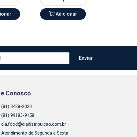
ionar
Adicionar
Adicio
le Conosco
(81) 3428-2020
(81) 99183-9158
dia.food@diadistribuicao.com.br
Atendimento de Segunda a Sexta