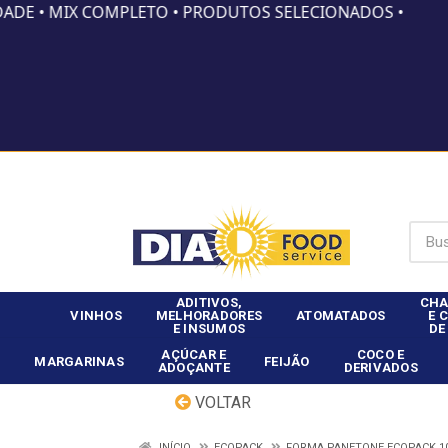
DADE • MIX COMPLETO • PRODUTOS SELECIONADOS •
Já é clie
ADITIVOS,
CHA
VINHOS
MELHORADORES
ATOMATADOS
E 
E INSUMOS
DE
AÇÚCAR E
COCO E
MARGARINAS
FEIJÃO
ADOÇANTE
DERIVADOS
VOLTAR
INÍCIO
ECOPACK
FORMA PANETONE ECOPACK 1