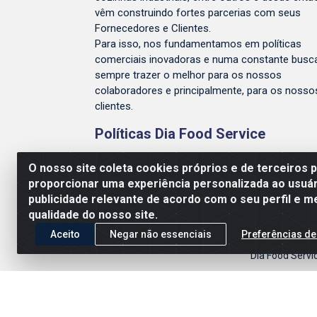
vêm construindo fortes parcerias com seus
Fornecedores e Clientes.
Para isso, nos fundamentamos em políticas
comerciais inovadoras e numa constante busc
sempre trazer o melhor para os nossos
colaboradores e principalmente, para os nosso
clientes.
Políticas Dia Food Service
Entrega e Devolução
O nosso site coleta cookies próprios e de terceiros 
Conheça a Dia Food Service
proporcionar uma experiência personalizada ao usuár
publicidade relevante de acordo com o seu perfil e m
Política de Privacidade
qualidade do nosso site.
Aceito
Negar não essenciais
Preferências de
Dia Food Servi