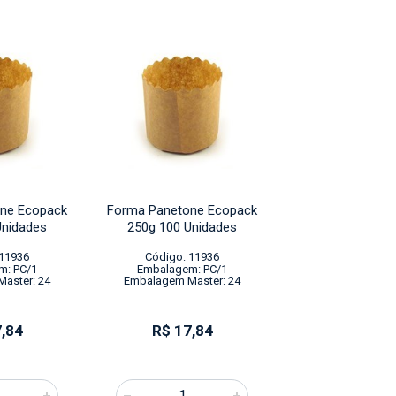
ne Ecopack
Forma Panetone Ecopack
Forma Panetone
Unidades
250g 100 Unidades
250g 100 Uni
 11936
Código: 11936
Código: 11
m: PC/1
Embalagem: PC/1
Embalagem: 
aster: 24
Embalagem Master: 24
Embalagem Mast
,84
R$ 17,84
R$ 17,8