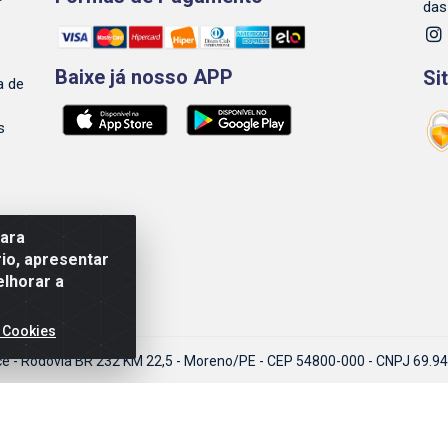
das
Baixe já nosso APP
Si
a de
s
para
io, apresentar
elhorar a
 Cookies
ce - Rodovia BR 232 KM 22,5 - Moreno/PE - CEP 54800-000 - CNPJ 69.