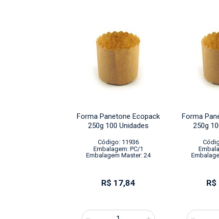
anetone Ecopack
Forma Panetone Ecopack
Forma Pan
 100 Unidades
250g 100 Unidades
250g 10
digo: 11936
Código: 11936
Códig
alagem: PC/1
Embalagem: PC/1
Embala
gem Master: 24
Embalagem Master: 24
Embalage
R$ 17,84
R$ 17,84
R$