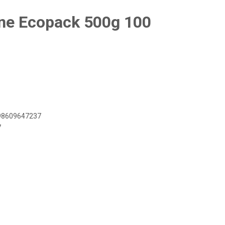
ne Ecopack 500g 100
898609647237
7