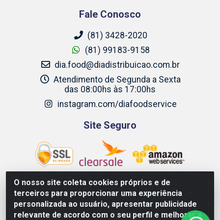
Fale Conosco
(81) 3428-2020
(81) 99183-9158
dia.food@diadistribuicao.com.br
Atendimento de Segunda a Sexta
das 08:00hs às 17:00hs
instagram.com/diafoodservice
Site Seguro
O nosso site coleta cookies próprios e de
terceiros para proporcionar uma experiência
Dia Food Service - Rodovia BR 232 KM 22,5 - Moreno/PE - CEP
personalizada ao usuário, apresentar publicidade
54800-000 - CNPJ 69.944.973/0001-85
relevante de acordo com o seu perfil e melhorar a