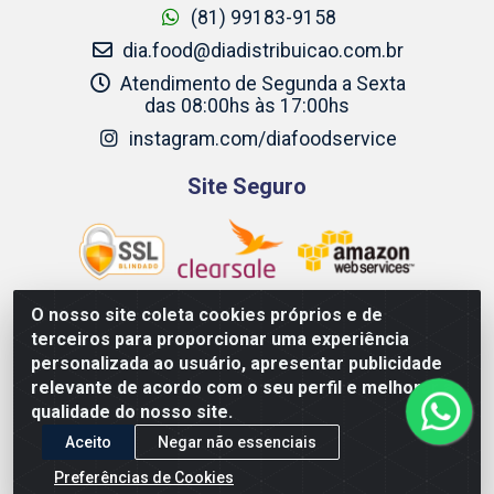
(81) 99183-9158
dia.food@diadistribuicao.com.br
Atendimento de Segunda a Sexta
das 08:00hs às 17:00hs
instagram.com/diafoodservice
Site Seguro
O nosso site coleta cookies próprios e de
terceiros para proporcionar uma experiência
Dia Food Service - Rodovia BR 232 KM 22,5 - Moreno/PE - CEP
personalizada ao usuário, apresentar publicidade
54800-000 - CNPJ 69.944.973/0001-85
relevante de acordo com o seu perfil e melhorar a
qualidade do nosso site.
Aceito
Negar não essenciais
Preferências de Cookies