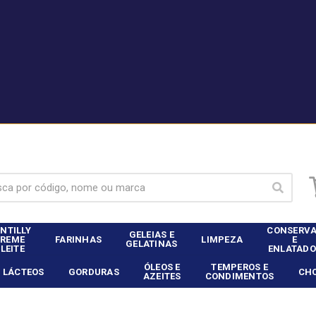
|
nte Dia Food Service? - Entrar
Não é cliente Dia Food 
NTILLY
CONSERV
GELEIAS E
CREME
FARINHAS
LIMPEZA
E
GELATINAS
 LEITE
ENLATADO
ÓLEOS E
TEMPEROS E
LÁCTEOS
GORDURAS
CH
AZEITES
CONDIMENTOS