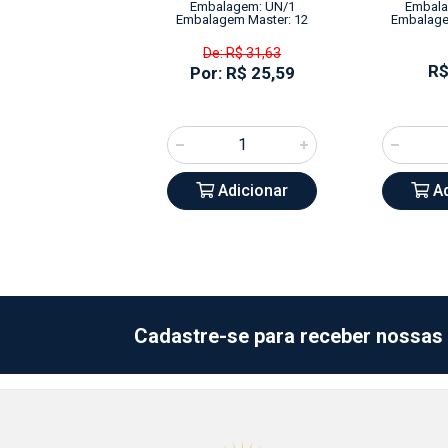
alagem: UN/1
Embalagem: UN/1
Embala
agem Master: 16
Embalagem Master: 12
Embalage
De: R$ 31,63
R$ 9,64
R$
Por: R$ 25,59
Adicionar
Adicionar
Ad
Cadastre-se para receber nossas 