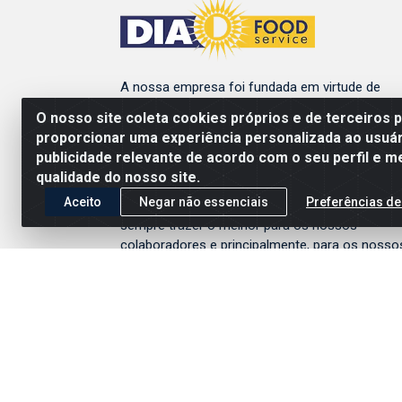
A nossa empresa foi fundada em virtude de
atender restaurantes, padarias, confeitarias,
O nosso site coleta cookies próprios e de terceiros 
cozinhas industriais, entre outros e desde entã
proporcionar uma experiência personalizada ao usuár
vêm construindo fortes parcerias com seus
publicidade relevante de acordo com o seu perfil e m
Fornecedores e Clientes.
qualidade do nosso site.
Para isso, nos fundamentamos em políticas
Aceito
Negar não essenciais
Preferências de
comerciais inovadoras e numa constante busc
sempre trazer o melhor para os nossos
colaboradores e principalmente, para os nosso
clientes.
Políticas Dia Food Service
Entrega e Devolução
Conheça a Dia Food Service
Política de Privacidade