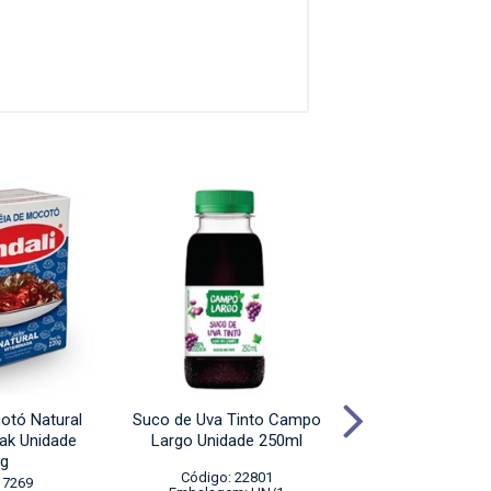
otó Natural
Suco de Uva Tinto Campo
Geleia de Moco
Pak Unidade
Largo Unidade 250ml
Indali Tetra Pa
g
210g
Código: 22801
 7269
Código: 86