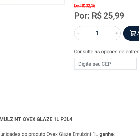
De: R$ 32,15
Por: R$ 25,99
A
Consulte as opções de entre
EMULZINT OVEX GLAZE 1L P3L4
 unidades do produto
Ovex Glaze Emulzint 1L
ganhe
: