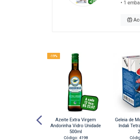
• 1 emba
Ac
-19%
e Heinz Pet Alho
Azeite Extra Virgem
Geleia de 
 com Ervas Finas
Andorinha Vidro Unidade
Indali Tet
idade 215g
500ml
digo: 19212
Código: 4198
Códig