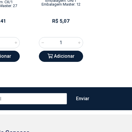
Embalagem: UN/1
m: CX/1
Embalagem: 
Embalagem Master: 12
aster: 27
Embalagem Mas
,41
R$ 5,07
R$ 4,7
ionar
Adicionar
Adicio