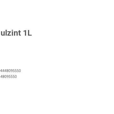
ulzint 1L
894448095550
4448095550