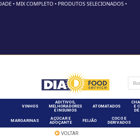
DADE • MIX COMPLETO • PRODUTOS SELECIONADOS •
Já é clie
ADITIVOS,
CHA
VINHOS
MELHORADORES
ATOMATADOS
E 
E INSUMOS
DE
AÇÚCAR E
COCO E
MARGARINAS
FEIJÃO
ADOÇANTE
DERIVADOS
VOLTAR