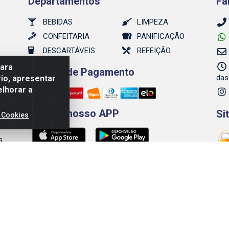
Departamentos
Fa
BEBIDAS
LIMPEZA
CONFEITARIA
PANIFICAÇÃO
DESCARTÁVEIS
REFEIÇÃO
para
Formas de Pagamento
o
das
io, apresentar
elhorar a
Baixe já nosso APP
Si
 Cookies
a de
s